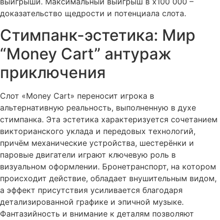
выигрыши. Максимальный выигрыш в x100 000 –
доказательство щедрости и потенциала слота.
Стимпанк-эстетика: Мир
“Money Cart” антураж
приключения
Слот «Money Cart» переносит игрока в
альтернативную реальность, выполненную в духе
стимпанка. Эта эстетика характеризуется сочетанием
викторианского уклада и передовых технологий,
причём механические устройства, шестерёнки и
паровые двигатели играют ключевую роль в
визуальном оформлении. Бронетранспорт, на котором
происходит действие, обладает внушительным видом,
а эффект присутствия усиливается благодаря
детализированной графике и эпичной музыке.
Фантазийность и внимание к деталям позволяют