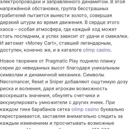
электропроводки и заправленного динамитом. В этой
напряжённой обстановке, группа бесстрашных
грабителей пытается вынести золото, совершая
дерзкий штурм во время движения. В сердце этого
хаоса – особая атмосфера, где каждый ход может
стать последним, а успех зависит от удачи и смекалки.
И автомат «Money Cart», ставший легендарным,
доступен, конечно же, и в каталоге
olimp casino
.
Новое творение от Pragmatic Play подняло планку
серии до невиданных высот благодаря уникальным
символам и динамичной механике. Символы
Necromancer, Reset и Sniper добавляют ощутимую дозу
риска и волнения, даря игрокам возможность
воскрешать значения, обнулять счетчики и
аккумулировать умножители с других ячеек. При
каждом тике барабанов сетка
olimp casino
буквально
перестраивается, заставляя внимательно следить за
каждым изменением и просчитывать возможные