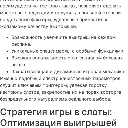
преимуществ на тестовых шагах, позволяет сделать
манеженые редакции и получить в большей степени
представные факторы, удвоенные причастия к
желаемому качеству выигрышей.
Возможность увеличить выигрыш на каждом
респине.
Уникальные спецсимволы с особыми функциями.
Высокая волатильность с потенциалом больших
выплат.
Захватывающая и динамичная игровая механика.
Именно подобный спектр качественных параметров
служит ключевым триггером, увлекая горстку
кастрюль слотов, закрепостив их на порах восторга
безпредельного натурализма реального выбора.
Стратегия игры в слоты:
Оптимизация выигрышей