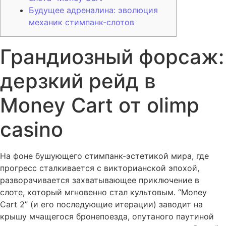
Будущее адреналина: эволюция
механик стимпанк-слотов
Грандиозный форсаж:
дерзкий рейд в
Money Cart от olimp
casino
На фоне бушующего стимпанк-эстетикой мира, где
прогресс сталкивается с викторианской эпохой,
разворачивается захватывающее приключение в
слоте, который мгновенно стал культовым. “Money
Cart 2” (и его последующие итерации) заводит на
крышу мчащегося бронепоезда, опутаного паутиной