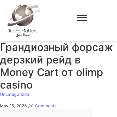
Грандиозный форсаж
дерзкий рейд в
Money Cart от olimp
casino
Uncategorized
May 15, 2026
/
0 Comments