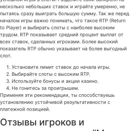
несколько небольших ставок и играйте умеренно, не
пытаясь сразу выиграть большую сумму. Так же перед
началом игры важно понимать, что такое RTP (Return
to Player) и выбирать слоты с наиболее высоким
трудом. RTP показывает средний процент выплат от
всех ставок, сделанных игроками. Более высокий
показатель RTP обычно указывает на более выгодный
слот.
Установите лимит ставок до начала игры.
Выбирайте слоты с высоким RTP.
Используйте бонусы и акции казино.
Не гонитесь за проигрышем.
Применяя эти рекомендации, ты способствуешь
установлению устойчивой результативности с
платежной позицией.
Отзывы игроков и