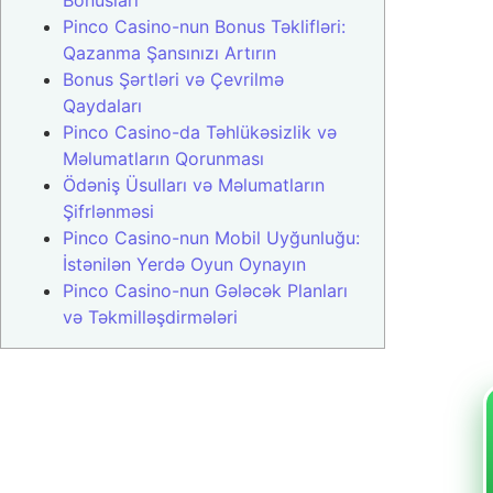
Pinco Casino-nun Bonus Təklifləri:
Qazanma Şansınızı Artırın
Bonus Şərtləri və Çevrilmə
Qaydaları
Pinco Casino-da Təhlükəsizlik və
Məlumatların Qorunması
Ödəniş Üsulları və Məlumatların
Şifrlənməsi
Pinco Casino-nun Mobil Uyğunluğu:
İstənilən Yerdə Oyun Oynayın
Pinco Casino-nun Gələcək Planları
və Təkmilləşdirmələri