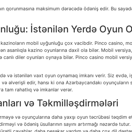
rının qorunmasına maksimum dərəcədə ödəniş edir. Bu sayədə
nluğu: İstənilən Yerdə Oyun 
 kazinoların mobil uyğunluğu çox vacibdir. Pinco casino, mob
 asanlıqla kazino oyunlarına daxil ola bilər. Mobil versiya,
və canlı diler oyunları oynaya bilər. Pinco casino mobil vers
də və istənilən vaxt oyun oynamaq imkanı verir. Siz evdə, i
 və əlverişli edir, hansı ki ona Azərbaycandakı oyunçuların s
a tam rahatlıq və imkanlar verər.
nları və Təkmilləşdirmələri
rməyə və oyunçularına daha yaxşı oyun təcrübəsi təqdim et
əndirməyi və ödəniş üsullarının sayını artırmağı nəzərdə tutu
 sürətli cavablar, daha peşəkar yardım və daha çox dil dəst