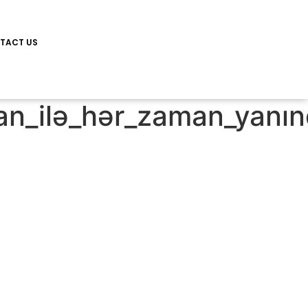
TACT US
jan_ilə_hər_zaman_yanı