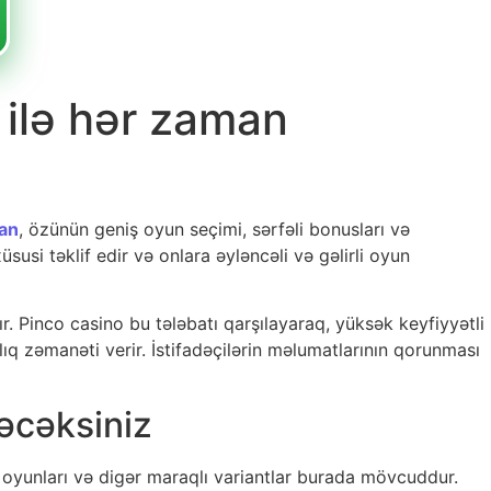
 ilə hər zaman
jan
, özünün geniş oyun seçimi, sərfəli bonusları və
usi təklif edir və onlara əyləncəli və gəlirli oyun
 Pinco casino bu tələbatı qarşılayaraq, yüksək keyfiyyətli
lıq zəmanəti verir. İstifadəçilərin məlumatlarının qorunması
əcəksiniz
ler oyunları və digər maraqlı variantlar burada mövcuddur.