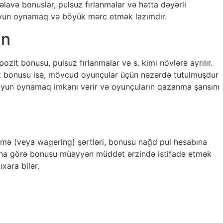
əlavə bonuslar, pulsuz fırlanmalar və hətta dəyərli
 oyun oynamaq və böyük mərc etmək lazımdır.
ın
zit bonusu, pulsuz fırlanmalar və s. kimi növlərə ayrılır.
zit bonusu isə, mövcud oyunçular üçün nəzərdə tutulmuşdur
uz oyun oynamaq imkanı verir və oyunçuların qazanma şansını
ilmə (veya wagering) şərtləri, bonusu nağd pul hesabına
una görə bonusu müəyyən müddət ərzində istifadə etmək
xara bilər.