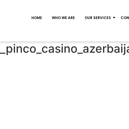
HOME
WHO WE ARE
OUR SERVICES
CON
ı_pinco_casino_azerbai