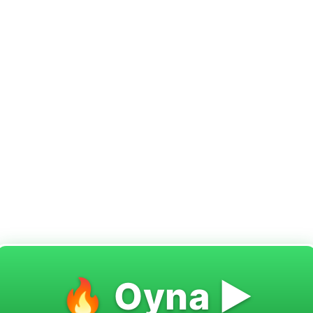
🔥 Oyna ▶️