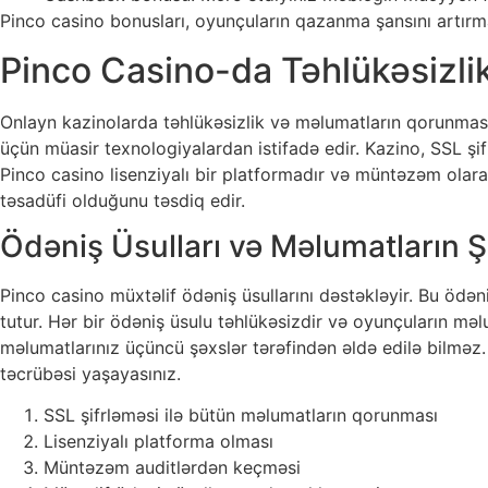
Pinco casino bonusları, oyunçuların qazanma şansını artırma
Pinco Casino-da Təhlükəsizli
Onlayn kazinolarda təhlükəsizlik və məlumatların qorunması
üçün müasir texnologiyalardan istifadə edir. Kazino, SSL şif
Pinco casino lisenziyalı bir platformadır və müntəzəm olaraq
təsadüfi olduğunu təsdiq edir.
Ödəniş Üsulları və Məlumatların Ş
Pinco casino müxtəlif ödəniş üsullarını dəstəkləyir. Bu ödəni
tutur. Hər bir ödəniş üsulu təhlükəsizdir və oyunçuların məl
məlumatlarınız üçüncü şəxslər tərəfindən əldə edilə bilməz.
təcrübəsi yaşayasınız.
SSL şifrləməsi ilə bütün məlumatların qorunması
Lisenziyalı platforma olması
Müntəzəm auditlərdən keçməsi