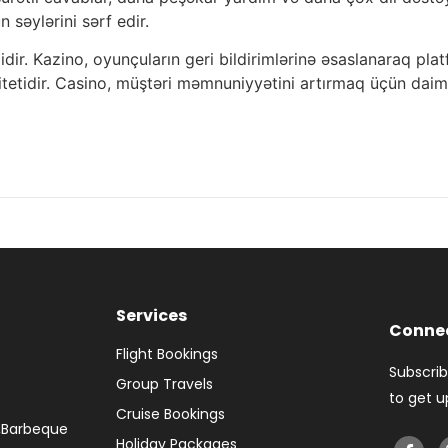
səylərini sərf edir.
idir. Kazino, oyunçuların geri bildirimlərinə əsaslanaraq pla
tetidir. Casino, müştəri məmnuniyyətini artırmaq üçün daima
Services
Connec
Flight Bookings
Subscrib
Group Travels
to get u
Cruise Bookings
,Barbeque
Holiday Packages