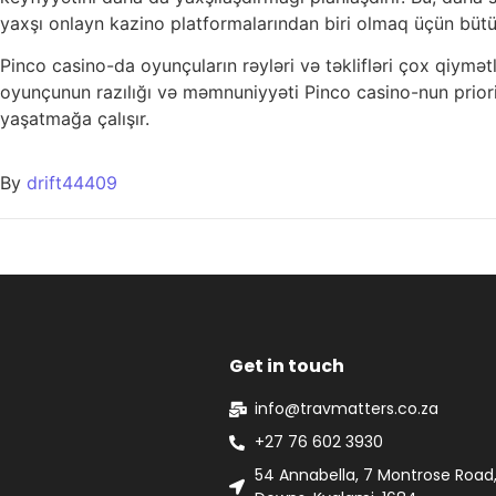
yaxşı onlayn kazino platformalarından biri olmaq üçün bütün 
Pinco casino-da oyunçuların rəyləri və təklifləri çox qiymətl
oyunçunun razılığı və məmnuniyyəti Pinco casino-nun priori
yaşatmağa çalışır.
By
drift44409
Get in touch
info@travmatters.co.za
+27 76 602 3930
54 Annabella, 7 Montrose Road