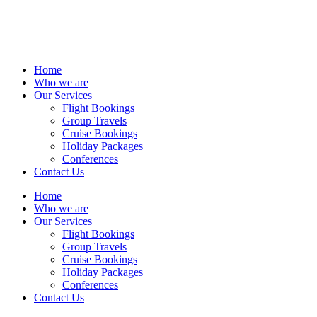
Home
Who we are
Our Services
Flight Bookings
Group Travels
Cruise Bookings
Holiday Packages
Conferences
Contact Us
Home
Who we are
Our Services
Flight Bookings
Group Travels
Cruise Bookings
Holiday Packages
Conferences
Contact Us