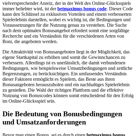
vielversprechender Anreiz, der in der Welt des Online-Glücksspiels
immer beliebter wird, ist der
betmaximus bonus code
. Dieser Code
kann den Schlüssel zu exklusiven Vorteilen und einem verbesserten
Spielerlebnis darstellen, wobei es wichtig ist, die Bedingungen und
Voraussetzungen für die Nutzung genau zu verstehen. Die Suche
nach dem optimalen Bonusangebot erfordert somit eine sorgfältige
Recherche und ein Verständnis für die verschiedenen Arten von
Boni, die angeboten werden.
Die Attraktivität von Bonusangeboten liegt in der Möglichkeit, das
eigene Startkapital zu erhöhen und somit die Gewinnchancen zu
verbessern. Allerdings ist es unerlässlich, die damit verbundenen
Bedingungen, wie beispielsweise Umsatzbedingungen und zeitliche
Begrenzungen, zu berücksichtigen. Ein umfassendes Verständnis
dieser Faktoren ermöglicht es Spielern, das Beste aus ihren
Bonusangeboten herauszuholen und ein nachhaltiges Spielerlebnis
zu genießen. Die Wahl der richtigen Plattform und die effektive
Nutzung von Bonuscodes können somit entscheidend für den Erfolg
im Online-Glücksspiel sein.
Die Bedeutung von Bonusbedingungen
und Umsatzanforderungen
Bevor man einen Bonus, sei es durch einen
betmaximus bonus