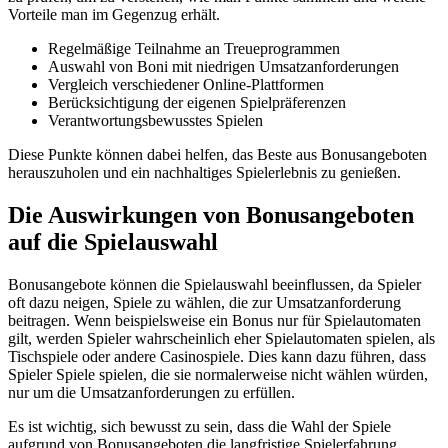
Vorteile man im Gegenzug erhält.
Regelmäßige Teilnahme an Treueprogrammen
Auswahl von Boni mit niedrigen Umsatzanforderungen
Vergleich verschiedener Online-Plattformen
Berücksichtigung der eigenen Spielpräferenzen
Verantwortungsbewusstes Spielen
Diese Punkte können dabei helfen, das Beste aus Bonusangeboten
herauszuholen und ein nachhaltiges Spielerlebnis zu genießen.
Die Auswirkungen von Bonusangeboten
auf die Spielauswahl
Bonusangebote können die Spielauswahl beeinflussen, da Spieler
oft dazu neigen, Spiele zu wählen, die zur Umsatzanforderung
beitragen. Wenn beispielsweise ein Bonus nur für Spielautomaten
gilt, werden Spieler wahrscheinlich eher Spielautomaten spielen, als
Tischspiele oder andere Casinospiele. Dies kann dazu führen, dass
Spieler Spiele spielen, die sie normalerweise nicht wählen würden,
nur um die Umsatzanforderungen zu erfüllen.
Es ist wichtig, sich bewusst zu sein, dass die Wahl der Spiele
aufgrund von Bonusangeboten die langfristige Spielerfahrung