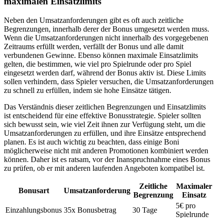
maximalen Einsatzlimits
Neben den Umsatzanforderungen gibt es oft auch zeitliche
Begrenzungen, innerhalb derer der Bonus umgesetzt werden muss.
Wenn die Umsatzanforderungen nicht innerhalb des vorgegebenen
Zeitraums erfüllt werden, verfällt der Bonus und alle damit
verbundenen Gewinne. Ebenso können maximale Einsatzlimits
gelten, die bestimmen, wie viel pro Spielrunde oder pro Spiel
eingesetzt werden darf, während der Bonus aktiv ist. Diese Limits
sollen verhindern, dass Spieler versuchen, die Umsatzanforderungen
zu schnell zu erfüllen, indem sie hohe Einsätze tätigen.
Das Verständnis dieser zeitlichen Begrenzungen und Einsatzlimits
ist entscheidend für eine effektive Bonusstrategie. Spieler sollten
sich bewusst sein, wie viel Zeit ihnen zur Verfügung steht, um die
Umsatzanforderungen zu erfüllen, und ihre Einsätze entsprechend
planen. Es ist auch wichtig zu beachten, dass einige Boni
möglicherweise nicht mit anderen Promotionen kombiniert werden
können. Daher ist es ratsam, vor der Inanspruchnahme eines Bonus
zu prüfen, ob er mit anderen laufenden Angeboten kompatibel ist.
Zeitliche
Maximaler
Bonusart
Umsatzanforderung
Begrenzung
Einsatz
5€ pro
Einzahlungsbonus
35x Bonusbetrag
30 Tage
Spielrunde