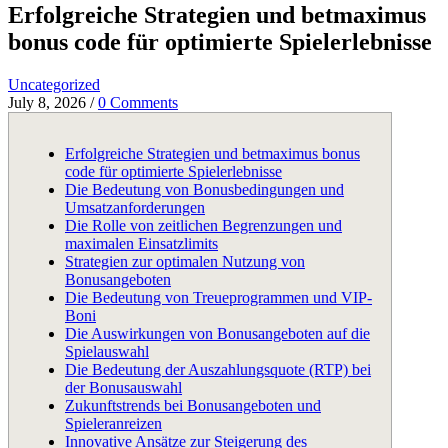
Erfolgreiche Strategien und betmaximus
bonus code für optimierte Spielerlebnisse
Uncategorized
July 8, 2026
/
0 Comments
Erfolgreiche Strategien und betmaximus bonus
code für optimierte Spielerlebnisse
Die Bedeutung von Bonusbedingungen und
Umsatzanforderungen
Die Rolle von zeitlichen Begrenzungen und
maximalen Einsatzlimits
Strategien zur optimalen Nutzung von
Bonusangeboten
Die Bedeutung von Treueprogrammen und VIP-
Boni
Die Auswirkungen von Bonusangeboten auf die
Spielauswahl
Die Bedeutung der Auszahlungsquote (RTP) bei
der Bonusauswahl
Zukunftstrends bei Bonusangeboten und
Spieleranreizen
Innovative Ansätze zur Steigerung des