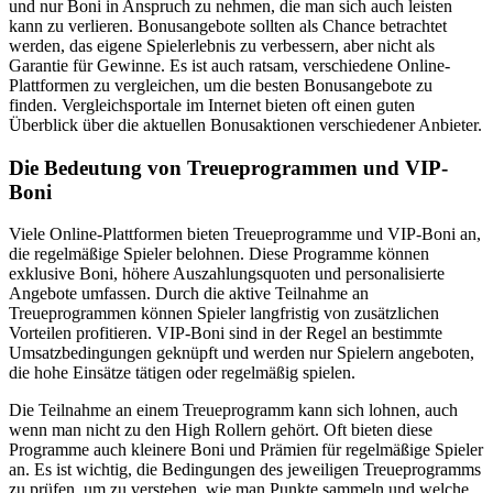
und nur Boni in Anspruch zu nehmen, die man sich auch leisten
kann zu verlieren. Bonusangebote sollten als Chance betrachtet
werden, das eigene Spielerlebnis zu verbessern, aber nicht als
Garantie für Gewinne. Es ist auch ratsam, verschiedene Online-
Plattformen zu vergleichen, um die besten Bonusangebote zu
finden. Vergleichsportale im Internet bieten oft einen guten
Überblick über die aktuellen Bonusaktionen verschiedener Anbieter.
Die Bedeutung von Treueprogrammen und VIP-
Boni
Viele Online-Plattformen bieten Treueprogramme und VIP-Boni an,
die regelmäßige Spieler belohnen. Diese Programme können
exklusive Boni, höhere Auszahlungsquoten und personalisierte
Angebote umfassen. Durch die aktive Teilnahme an
Treueprogrammen können Spieler langfristig von zusätzlichen
Vorteilen profitieren. VIP-Boni sind in der Regel an bestimmte
Umsatzbedingungen geknüpft und werden nur Spielern angeboten,
die hohe Einsätze tätigen oder regelmäßig spielen.
Die Teilnahme an einem Treueprogramm kann sich lohnen, auch
wenn man nicht zu den High Rollern gehört. Oft bieten diese
Programme auch kleinere Boni und Prämien für regelmäßige Spieler
an. Es ist wichtig, die Bedingungen des jeweiligen Treueprogramms
zu prüfen, um zu verstehen, wie man Punkte sammeln und welche