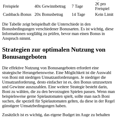
2€ pro
Freispiele
40x Gewinnbetrag
7 Tage
Freispiel
Cashback-Bonus
20x Bonusbetrag
14 Tage
Kein Limit
Die Tabelle zeigt beispielhaft die Unterschiede in den
Bonusbedingungen verschiedener Bonusarten. Es ist wichtig, diese
Informationen sorgfältig zu prüfen, bevor man einen Bonus in
Anspruch nimmt.
Strategien zur optimalen Nutzung von
Bonusangeboten
Die effektive Nutzung von Bonusangeboten erfordert eine
strategische Herangehensweise. Eine Möglichkeit ist die Auswahl
von Boni mit niedrigen Umsatzanforderungen. Je niedriger die
Umsatzanforderung, desto einfacher ist es, den Bonus umzusetzen
und Gewinne auszuzahlen. Eine weitere Strategie besteht darin,
Boni zu wählen, die zu den bevorzugten Spielen passen. Wenn man
beispielsweise gerne Spielautomaten spielt, sollte man nach Boni
suchen, die speziell für Spielautomaten gelten, da diese in der Regel
günstigere Umsatzbedingungen haben.
Zusätzlich ist es wichtig, das eigene Budget im Auge zu behalten