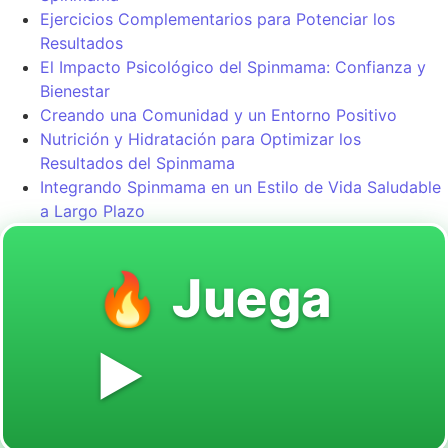
Ejercicios Complementarios para Potenciar los
Resultados
El Impacto Psicológico del Spinmama: Confianza y
Bienestar
Creando una Comunidad y un Entorno Positivo
Nutrición y Hidratación para Optimizar los
Resultados del Spinmama
Integrando Spinmama en un Estilo de Vida Saludable
a Largo Plazo
🔥 Juega
▶️