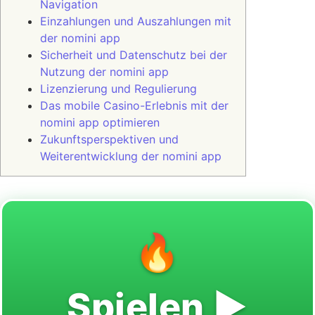
Navigation
Einzahlungen und Auszahlungen mit
der nomini app
Sicherheit und Datenschutz bei der
Nutzung der nomini app
Lizenzierung und Regulierung
Das mobile Casino-Erlebnis mit der
nomini app optimieren
Zukunftsperspektiven und
Weiterentwicklung der nomini app
🔥
Spielen ▶️