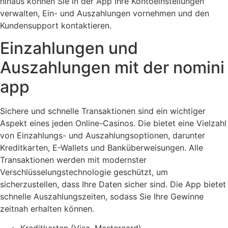
hinaus können Sie in der App Ihre Kontoeinstellungen
verwalten, Ein- und Auszahlungen vornehmen und den
Kundensupport kontaktieren.
Einzahlungen und
Auszahlungen mit der nomini
app
Sichere und schnelle Transaktionen sind ein wichtiger
Aspekt eines jeden Online-Casinos. Die
bietet eine Vielzahl
von Einzahlungs- und Auszahlungsoptionen, darunter
Kreditkarten, E-Wallets und Banküberweisungen. Alle
Transaktionen werden mit modernster
Verschlüsselungstechnologie geschützt, um
sicherzustellen, dass Ihre Daten sicher sind. Die App bietet
schnelle Auszahlungszeiten, sodass Sie Ihre Gewinne
zeitnah erhalten können.