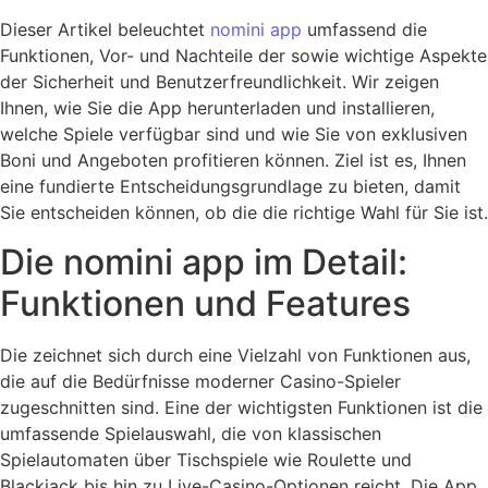
Dieser Artikel beleuchtet
nomini app
umfassend die
Funktionen, Vor- und Nachteile der
sowie wichtige Aspekte
der Sicherheit und Benutzerfreundlichkeit. Wir zeigen
Ihnen, wie Sie die App herunterladen und installieren,
welche Spiele verfügbar sind und wie Sie von exklusiven
Boni und Angeboten profitieren können. Ziel ist es, Ihnen
eine fundierte Entscheidungsgrundlage zu bieten, damit
Sie entscheiden können, ob die
die richtige Wahl für Sie ist.
Die nomini app im Detail:
Funktionen und Features
Die
zeichnet sich durch eine Vielzahl von Funktionen aus,
die auf die Bedürfnisse moderner Casino-Spieler
zugeschnitten sind. Eine der wichtigsten Funktionen ist die
umfassende Spielauswahl, die von klassischen
Spielautomaten über Tischspiele wie Roulette und
Blackjack bis hin zu Live-Casino-Optionen reicht. Die App