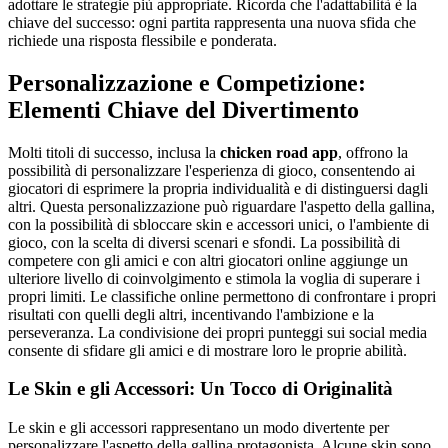
adottare le strategie più appropriate. Ricorda che l'adattabilità è la
chiave del successo: ogni partita rappresenta una nuova sfida che
richiede una risposta flessibile e ponderata.
Personalizzazione e Competizione:
Elementi Chiave del Divertimento
Molti titoli di successo, inclusa la
chicken road app
, offrono la
possibilità di personalizzare l'esperienza di gioco, consentendo ai
giocatori di esprimere la propria individualità e di distinguersi dagli
altri. Questa personalizzazione può riguardare l'aspetto della gallina,
con la possibilità di sbloccare skin e accessori unici, o l'ambiente di
gioco, con la scelta di diversi scenari e sfondi. La possibilità di
competere con gli amici e con altri giocatori online aggiunge un
ulteriore livello di coinvolgimento e stimola la voglia di superare i
propri limiti. Le classifiche online permettono di confrontare i propri
risultati con quelli degli altri, incentivando l'ambizione e la
perseveranza. La condivisione dei propri punteggi sui social media
consente di sfidare gli amici e di mostrare loro le proprie abilità.
Le Skin e gli Accessori: Un Tocco di Originalità
Le skin e gli accessori rappresentano un modo divertente per
personalizzare l'aspetto della gallina protagonista. Alcune skin sono