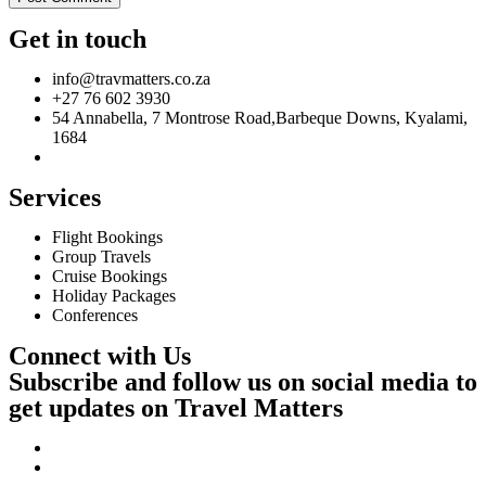
Get in touch
info@travmatters.co.za
+27 76 602 3930
54 Annabella, 7 Montrose Road,Barbeque Downs, Kyalami,
1684
Services
Flight Bookings
Group Travels
Cruise Bookings
Holiday Packages
Conferences
Connect with Us
Subscribe and follow us on social media to
get updates on Travel Matters