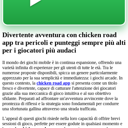
▶️
Divertente avventura con chicken road
app tra pericoli e punteggi sempre più alti
per i giocatori più audaci
Il mondo dei giochi mobile è in continua espansione, offrendo una
varietà infinita di esperienze per gli utenti di tutte le età. Tra le
numerose proposte disponibili, spicca un genere particolarmente
apprezzato per la sua semplicità e immediatezza: i giochi arcade. In
questo contesto, la
chicken road app
si presenta come un titolo
fresco e divertente, capace di catturare l'attenzione dei giocatori
grazie alla sua meccanica di gioco intuitiva e al suo obiettivo
sfidante. Preparati ad affrontare un'avventura avvincente dove la
prontezza di riflessi e la strategia sono fondamentali per condurre
una sfortunata gallina attraverso una strada trafficata.
L'appeal di questi giochi risiede nella loro capacità di offrire brevi
sessioni di gioco, perfette per essere godute in qualsiasi momento e