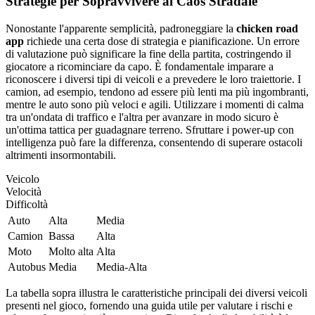
Strategie per Sopravvivere al Caos Stradale
Nonostante l'apparente semplicità, padroneggiare la
chicken road
app
richiede una certa dose di strategia e pianificazione. Un errore
di valutazione può significare la fine della partita, costringendo il
giocatore a ricominciare da capo. È fondamentale imparare a
riconoscere i diversi tipi di veicoli e a prevedere le loro traiettorie. I
camion, ad esempio, tendono ad essere più lenti ma più ingombranti,
mentre le auto sono più veloci e agili. Utilizzare i momenti di calma
tra un'ondata di traffico e l'altra per avanzare in modo sicuro è
un'ottima tattica per guadagnare terreno. Sfruttare i power-up con
intelligenza può fare la differenza, consentendo di superare ostacoli
altrimenti insormontabili.
Veicolo
Velocità
Difficoltà
Auto
Alta
Media
Camion
Bassa
Alta
Moto
Molto alta
Alta
Autobus
Media
Media-Alta
La tabella sopra illustra le caratteristiche principali dei diversi veicoli
presenti nel gioco, fornendo una guida utile per valutare i rischi e