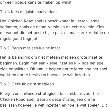
om een goede kans te maken op winst.
Tip 1: Kies de juiste spelvariant
Het Chicken Road spel is beschikbaar in verschillende
varianten, zoals de demo-versie en de echte versie. Kies
de variant die het beste bij je past en maak zeker dat je de
regels goed begrijpt.
Tip 2: Begin met een kleine inzet
Het is belangrijk om niet meteen met een grote inzet te
beginnen. Begin met een kleine inzet en kijk hoe het spel
zich ontwikkelt. Dit kan je helpen om te leren hoe het spel
werkt en om te beslissen hoeveel je wilt inzetten.
Tip 3: Gebruik de strategieën
Er zijn verschillende strategieën beschikbaar voor het
Chicken Road spel. Gebruik deze strategieën om te
beslissen hoeveel je wilt inzetten en hoe je wilt spelen. Dit