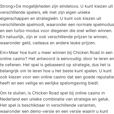
Strong>De mogelijkheden zijn eindeloos. U kunt kiezen uit
verschillende spelers, elk met zijn eigen unieke
eigenschappen en strategieën. U kunt ook kiezen uit
verschillende spelmodi, waaronder een normale spelmodus
en een turbo-modus voor diegenen die snel willen winnen.
En natuurlijk, zijn er ook verschillende prijzen te winnen,
waaronder geld, cadeaus en andere leuke prijzen.
Em>Maar hoe kunt u meer winnen bij Chicken Road in een
online casino? Het antwoord is eenvoudig: door te leren en
te oefenen. Het spel is gebaseerd op strategie, dus het is
belangrijk om te leren hoe u het beste kunt spelen. U kunt
ook kiezen voor een online casino dat een goede reputatie
heeft en een veilige en eerlijke spelomgeving biedt.
Om te sluiten, is Chicken Road spel bij online casino in
Nederland een unieke combinatie van strategie en geluk.
Het spel is beschikbaar in verschillende varianten,
waaronder een demo-versie en een versie waarin u kunt