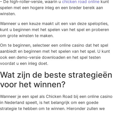
– De high-roller-versie, waarin u
chicken road online
kunt
spelen met een hogere inleg en een breder bereik aan
winsten.
Wanneer u een keuze maakt uit een van deze spelopties,
kunt u beginnen met het spelen van het spel en proberen
om grote winsten te maken.
Om te beginnen, selecteer een online casino dat het spel
aanbiedt en beginnen met het spelen van het spel. U kunt
ook een demo-versie downloaden en het spel testen
voordat u een inleg doet.
Wat zijn de beste strategieën
voor het winnen?
Wanneer je een spel als Chicken Road bij een online casino
in Nederland speelt, is het belangrijk om een goede
strategie te hebben om te winnen. Hieronder zullen we