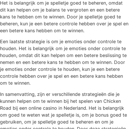
Het is belangrijk om je spelletje goed te beheren, omdat
dit kan helpen om je balans te vergroten en een betere
kans te hebben om te winnen. Door je spelletje goed te
beheren, kun je een betere controle hebben over je spel en
een betere kans hebben om te winnen.
Een laatste strategie is om je emoties onder controle te
houden. Het is belangrijk om je emoties onder controle te
houden, omdat dit kan helpen om een betere beslissing te
nemen en een betere kans te hebben om te winnen. Door
je emoties onder controle te houden, kun je een betere
controle hebben over je spel en een betere kans hebben
om te winnen.
In samenvatting, zijn er verschillende strategieën die je
kunnen helpen om te winnen bij het spelen van Chicken
Road bij een online casino in Nederland. Het is belangrijk
om goed te weten wat je spelletje is, om je bonus goed te
gebruiken, om je spelletje goed te beheren en om je
emoties onder controle te houden. Door deze strategieën