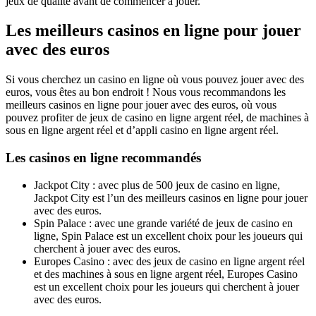
jeux de qualité avant de commencer à jouer.
Les meilleurs casinos en ligne pour jouer
avec des euros
Si vous cherchez un casino en ligne où vous pouvez jouer avec des
euros, vous êtes au bon endroit ! Nous vous recommandons les
meilleurs casinos en ligne pour jouer avec des euros, où vous
pouvez profiter de jeux de casino en ligne argent réel, de machines à
sous en ligne argent réel et d’appli casino en ligne argent réel.
Les casinos en ligne recommandés
Jackpot City : avec plus de 500 jeux de casino en ligne,
Jackpot City est l’un des meilleurs casinos en ligne pour jouer
avec des euros.
Spin Palace : avec une grande variété de jeux de casino en
ligne, Spin Palace est un excellent choix pour les joueurs qui
cherchent à jouer avec des euros.
Europes Casino : avec des jeux de casino en ligne argent réel
et des machines à sous en ligne argent réel, Europes Casino
est un excellent choix pour les joueurs qui cherchent à jouer
avec des euros.