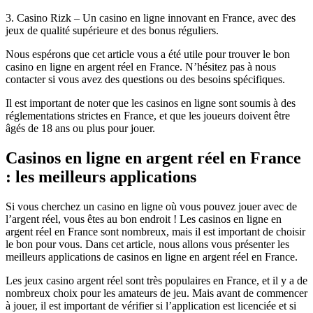
3. Casino Rizk – Un casino en ligne innovant en France, avec des
jeux de qualité supérieure et des bonus réguliers.
Nous espérons que cet article vous a été utile pour trouver le bon
casino en ligne en argent réel en France. N’hésitez pas à nous
contacter si vous avez des questions ou des besoins spécifiques.
Il est important de noter que les casinos en ligne sont soumis à des
réglementations strictes en France, et que les joueurs doivent être
âgés de 18 ans ou plus pour jouer.
Casinos en ligne en argent réel en France
: les meilleurs applications
Si vous cherchez un casino en ligne où vous pouvez jouer avec de
l’argent réel, vous êtes au bon endroit ! Les casinos en ligne en
argent réel en France sont nombreux, mais il est important de choisir
le bon pour vous. Dans cet article, nous allons vous présenter les
meilleurs applications de casinos en ligne en argent réel en France.
Les jeux casino argent réel sont très populaires en France, et il y a de
nombreux choix pour les amateurs de jeu. Mais avant de commencer
à jouer, il est important de vérifier si l’application est licenciée et si