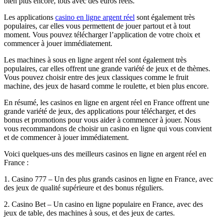
bien plus encore, tous avec des euros réels.
Les applications
casino en ligne argent réel
sont également très
populaires, car elles vous permettent de jouer partout et à tout
moment. Vous pouvez télécharger l’application de votre choix et
commencer à jouer immédiatement.
Les machines à sous en ligne argent réel sont également très
populaires, car elles offrent une grande variété de jeux et de thèmes.
Vous pouvez choisir entre des jeux classiques comme le fruit
machine, des jeux de hasard comme le roulette, et bien plus encore.
En résumé, les casinos en ligne en argent réel en France offrent une
grande variété de jeux, des applications pour télécharger, et des
bonus et promotions pour vous aider à commencer à jouer. Nous
vous recommandons de choisir un casino en ligne qui vous convient
et de commencer à jouer immédiatement.
Voici quelques-uns des meilleurs casinos en ligne en argent réel en
France :
1. Casino 777 – Un des plus grands casinos en ligne en France, avec
des jeux de qualité supérieure et des bonus réguliers.
2. Casino Bet – Un casino en ligne populaire en France, avec des
jeux de table, des machines à sous, et des jeux de cartes.