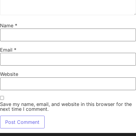
Name
*
Email
*
Website
Save my name, email, and website in this browser for the
next time I comment.