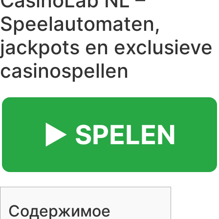
CasinoLab NL –
Speelautomaten,
jackpots en exclusieve
casinospellen
▶️ SPELEN
Содержимое