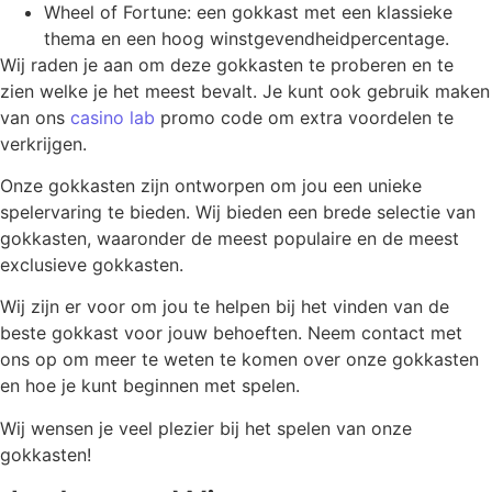
Wheel of Fortune: een gokkast met een klassieke
thema en een hoog winstgevendheidpercentage.
Wij raden je aan om deze gokkasten te proberen en te
zien welke je het meest bevalt. Je kunt ook gebruik maken
van ons
casino lab
promo code om extra voordelen te
verkrijgen.
Onze gokkasten zijn ontworpen om jou een unieke
spelervaring te bieden. Wij bieden een brede selectie van
gokkasten, waaronder de meest populaire en de meest
exclusieve gokkasten.
Wij zijn er voor om jou te helpen bij het vinden van de
beste gokkast voor jouw behoeften. Neem contact met
ons op om meer te weten te komen over onze gokkasten
en hoe je kunt beginnen met spelen.
Wij wensen je veel plezier bij het spelen van onze
gokkasten!