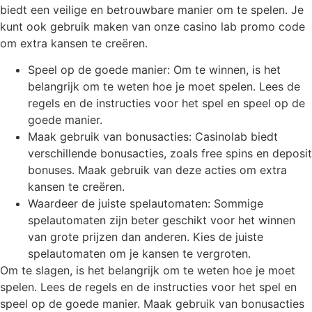
biedt een veilige en betrouwbare manier om te spelen. Je
kunt ook gebruik maken van onze casino lab promo code
om extra kansen te creëren.
Speel op de goede manier: Om te winnen, is het
belangrijk om te weten hoe je moet spelen. Lees de
regels en de instructies voor het spel en speel op de
goede manier.
Maak gebruik van bonusacties: Casinolab biedt
verschillende bonusacties, zoals free spins en deposit
bonuses. Maak gebruik van deze acties om extra
kansen te creëren.
Waardeer de juiste spelautomaten: Sommige
spelautomaten zijn beter geschikt voor het winnen
van grote prijzen dan anderen. Kies de juiste
spelautomaten om je kansen te vergroten.
Om te slagen, is het belangrijk om te weten hoe je moet
spelen. Lees de regels en de instructies voor het spel en
speel op de goede manier. Maak gebruik van bonusacties