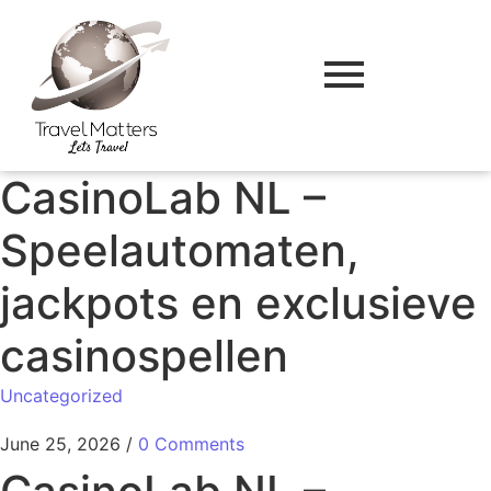
CasinoLab NL –
Speelautomaten,
jackpots en exclusieve
casinospellen
Uncategorized
June 25, 2026
/
0 Comments