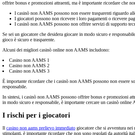
offrire bonus e promozioni attraenti, ma è importante ricordare che n
I casinò non AAMS possono non essere trasparenti riguardo alle
I giocatori possono non ricevere i loro pagamenti o ricevere pag
I casinò non AAMS possono non offrire servizi di supporto tecni
Se sei un giocatore che desidera giocare in modo sicuro e responsabil
gioco è sicuro e trasparente.
Alcuni dei migliori casinò online non AAMS includono:
Casino non AAMS 1
Casino non AAMS 2
Casino non AAMS 3
È importante ricordare che i casinò non AAMS possono non essere sog
responsabile.
In sintesi, i casinò non AAMS possono offrire bonus e promozioni attr
in modo sicuro e responsabile, è importante cercare un casinò onlin
I rischi per i giocatori
Il
casino non aams prelievo immediato
giocatore che si avventura nei
stimolanti, è importante ricordare che non sono regolati da autorità ita