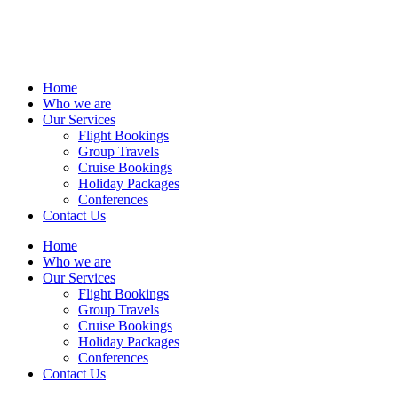
Home
Who we are
Our Services
Flight Bookings
Group Travels
Cruise Bookings
Holiday Packages
Conferences
Contact Us
Home
Who we are
Our Services
Flight Bookings
Group Travels
Cruise Bookings
Holiday Packages
Conferences
Contact Us