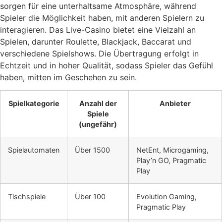
sorgen für eine unterhaltsame Atmosphäre, während
Spieler die Möglichkeit haben, mit anderen Spielern zu
interagieren. Das Live-Casino bietet eine Vielzahl an
Spielen, darunter Roulette, Blackjack, Baccarat und
verschiedene Spielshows. Die Übertragung erfolgt in
Echtzeit und in hoher Qualität, sodass Spieler das Gefühl
haben, mitten im Geschehen zu sein.
Spielkategorie
Anzahl der
Anbieter
Spiele
(ungefähr)
Spielautomaten
Über 1500
NetEnt, Microgaming,
Play’n GO, Pragmatic
Play
Tischspiele
Über 100
Evolution Gaming,
Pragmatic Play