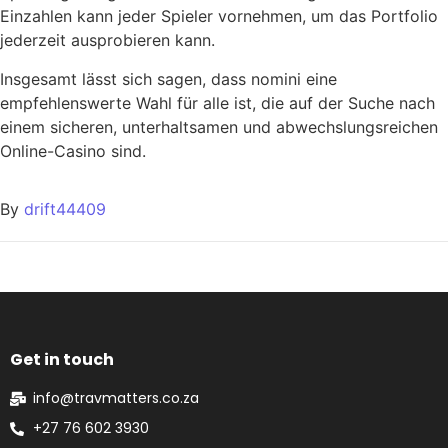
Einzahlen kann jeder Spieler vornehmen, um das Portfolio
jederzeit ausprobieren kann.
Insgesamt lässt sich sagen, dass nomini eine
empfehlenswerte Wahl für alle ist, die auf der Suche nach
einem sicheren, unterhaltsamen und abwechslungsreichen
Online-Casino sind.
By
drift44409
Get in touch
info@travmatters.co.za
+27 76 602 3930