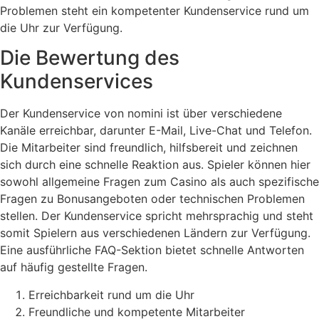
Problemen steht ein kompetenter Kundenservice rund um
die Uhr zur Verfügung.
Die Bewertung des
Kundenservices
Der Kundenservice von nomini ist über verschiedene
Kanäle erreichbar, darunter E-Mail, Live-Chat und Telefon.
Die Mitarbeiter sind freundlich, hilfsbereit und zeichnen
sich durch eine schnelle Reaktion aus. Spieler können hier
sowohl allgemeine Fragen zum Casino als auch spezifische
Fragen zu Bonusangeboten oder technischen Problemen
stellen. Der Kundenservice spricht mehrsprachig und steht
somit Spielern aus verschiedenen Ländern zur Verfügung.
Eine ausführliche FAQ-Sektion bietet schnelle Antworten
auf häufig gestellte Fragen.
Erreichbarkeit rund um die Uhr
Freundliche und kompetente Mitarbeiter