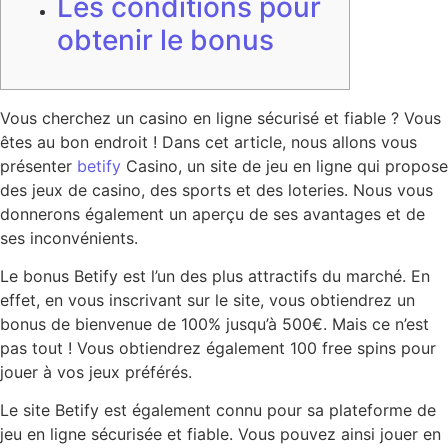
Les conditions pour
obtenir le bonus
Vous cherchez un casino en ligne sécurisé et fiable ? Vous
êtes au bon endroit ! Dans cet article, nous allons vous
présenter
betify
Casino, un site de jeu en ligne qui propose
des jeux de casino, des sports et des loteries. Nous vous
donnerons également un aperçu de ses avantages et de
ses inconvénients.
Le bonus Betify est l’un des plus attractifs du marché. En
effet, en vous inscrivant sur le site, vous obtiendrez un
bonus de bienvenue de 100% jusqu’à 500€. Mais ce n’est
pas tout ! Vous obtiendrez également 100 free spins pour
jouer à vos jeux préférés.
Le site Betify est également connu pour sa plateforme de
jeu en ligne sécurisée et fiable. Vous pouvez ainsi jouer en