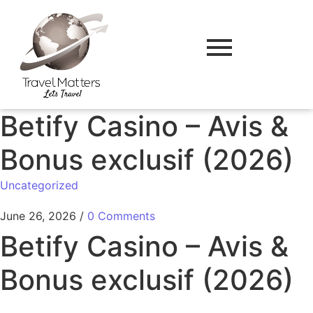
Betify Casino – Avis &
Bonus exclusif (2026)
Uncategorized
June 26, 2026
/
0 Comments
Betify Casino – Avis &
Bonus exclusif (2026)