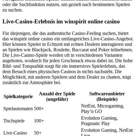
oder die Suchfunktion nutzen, um gezielt nach bestimmten Spielen
zu suchen.
Live-Casino-Erlebnis im winspirit online casino
Für diejenigen, die das authentische Casino-Feeling suchen, bietet
das winspirit online casino ein umfangreiches Live-Casino-Angebot.
Hier können Spieler in Echtzeit mit echten Dealern interagieren und
an Spielen wie Blackjack, Roulette, Baccarat und Poker teilnehmen.
Die Live-Casino-Spiele werden oft in verschiedenen Varianten
angeboten, wodurch für jeden Geschmack etwas dabei ist. Die hohe
Bild- und Tonqualität sorgt für ein immersives Spielerlebnis, das
dem Besuch eines physischen Casinos in nichts nachsteht. Die
Möglichkeit, mit anderen Spielern und dem Dealer zu chatten, trägt
zusätzlich zur Atmosphäre bei.
Anzahl der Spiele
Softwareanbieter
Spielkategorie
(ungefähr)
(Beispiele)
NetEnt, Microgaming,
Spielautomaten
500+
Play’n GO
Evolution Gaming,
Tischspiele
100+
Pragmatic Play
Evolution Gaming, NetEnt
Live-Casino
50+
Live