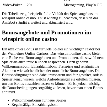
Video-Poker
20+
Microgaming, Play’n GO
Die Tabelle zeigt beispielhaft die Vielfalt des Spieleangebots im
winspirit online casino. Es ist wichtig zu beachten, dass sich das
Angebot ständig erweitert und aktualisiert wird.
Bonusangebote und Promotionen im
winspirit online casino
Ein attraktiver Bonus ist für viele Spieler ein wichtiger Faktor bei
der Wahl eines Online-Casinos. Das winspirit online casino bietet
eine Reihe von Bonusangeboten und Promotionen, die sowohl neue
Spieler als auch treue Kunden ansprechen. Dazu gehören
Willkommensboni, Einzahlungsboni, Freispiele und regelmäßige
Aktionen wie wöchentliche oder monatliche Bonusangebote. Die
Bonusbedingungen sind dabei transparent und fair gestaltet, sodass
Spieler genau wissen, welche Anforderungen sie erfüllen müssen,
um den Bonus auszahlen lassen zu können. Es ist jedoch wichtig,
die Bonusbedingungen sorgfältig zu lesen, bevor man einen Bonus
annimmt.
Willkommensbonus für neue Spieler
Regelmäßige Einzahlungsboni