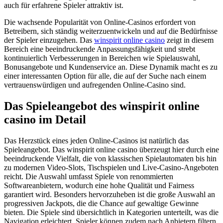
auch für erfahrene Spieler attraktiv ist.
Die wachsende Popularität von Online-Casinos erfordert von
Betreibern, sich ständig weiterzuentwickeln und auf die Bedürfnisse
der Spieler einzugehen. Das
winspirit online casino
zeigt in diesem
Bereich eine beeindruckende Anpassungsfähigkeit und strebt
kontinuierlich Verbesserungen in Bereichen wie Spielauswahl,
Bonusangebote und Kundenservice an. Diese Dynamik macht es zu
einer interessanten Option für alle, die auf der Suche nach einem
vertrauenswürdigen und aufregenden Online-Casino sind.
Das Spieleangebot des winspirit online
casino im Detail
Das Herzstück eines jeden Online-Casinos ist natürlich das
Spieleangebot. Das winspirit online casino überzeugt hier durch eine
beeindruckende Vielfalt, die von klassischen Spielautomaten bis hin
zu modernen Video-Slots, Tischspielen und Live-Casino-Angeboten
reicht. Die Auswahl umfasst Spiele von renommierten
Softwareanbietern, wodurch eine hohe Qualität und Fairness
garantiert wird. Besonders hervorzuheben ist die große Auswahl an
progressiven Jackpots, die die Chance auf gewaltige Gewinne
bieten. Die Spiele sind übersichtlich in Kategorien unterteilt, was die
Navigation erleichtert. Spieler können zudem nach Anbietern filtern