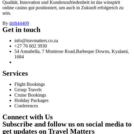
Qualität, Innovation und Kundenzufriedenheit ist das winspirit
online casino gut positioniert, um auch in Zukunft erfolgreich zu
sein.
By
drift44409
Get in touch
info@travmatters.co.za
+27 76 602 3930
54 Annabella, 7 Montrose Road,Barbeque Downs, Kyalami,
1684
Services
Flight Bookings
Group Travels
Cruise Bookings
Holiday Packages
Conferences
Connect with Us
Subscribe and follow us on social media to
get updates on Travel Matters