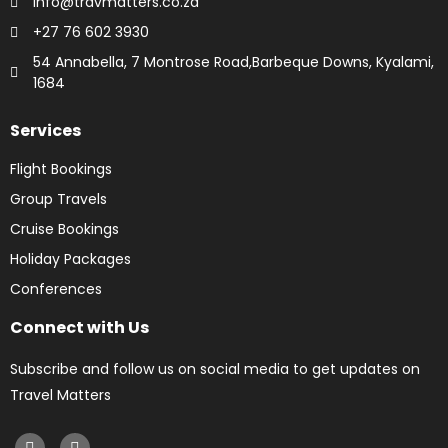
info@travmatters.co.za
+27 76 602 3930
54 Annabella, 7 Montrose Road,Barbeque Downs, Kyalami,
1684
Services
Flight Bookings
Group Travels
Cruise Bookings
Holiday Packages
Conferences
Connect with Us
Subscribe and follow us on social media to get updates on
Travel Matters