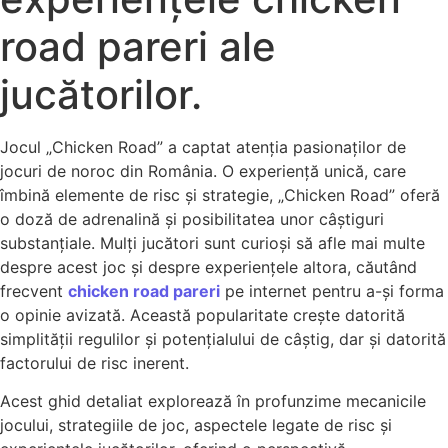
road pareri ale
jucătorilor.
Jocul „Chicken Road” a captat atenția pasionaților de
jocuri de noroc din România. O experiență unică, care
îmbină elemente de risc și strategie, „Chicken Road” oferă
o doză de adrenalină și posibilitatea unor câștiguri
substanțiale. Mulți jucători sunt curioși să afle mai multe
despre acest joc și despre experiențele altora, căutând
frecvent
chicken road pareri
pe internet pentru a-și forma
o opinie avizată. Această popularitate crește datorită
simplității regulilor și potențialului de câștig, dar și datorită
factorului de risc inerent.
Acest ghid detaliat explorează în profunzime mecanicile
jocului, strategiile de joc, aspectele legate de risc și