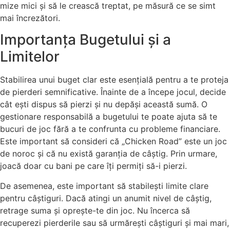
mize mici și să le crească treptat, pe măsură ce se simt
mai încrezători.
Importanța Bugetului și a
Limitelor
Stabilirea unui buget clar este esențială pentru a te proteja
de pierderi semnificative. Înainte de a începe jocul, decide
cât ești dispus să pierzi și nu depăși această sumă. O
gestionare responsabilă a bugetului te poate ajuta să te
bucuri de joc fără a te confrunta cu probleme financiare.
Este important să consideri că „Chicken Road” este un joc
de noroc și că nu există garanția de câștig. Prin urmare,
joacă doar cu bani pe care îți permiți să-i pierzi.
De asemenea, este important să stabilești limite clare
pentru câștiguri. Dacă atingi un anumit nivel de câștig,
retrage suma și oprește-te din joc. Nu încerca să
recuperezi pierderile sau să urmărești câștiguri și mai mari,