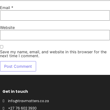
Email
*
Website
Save my name, email, and website in this browser for the
next time I comment.
Get in touch
info@travmatters.co.za
+27 76 602 3930