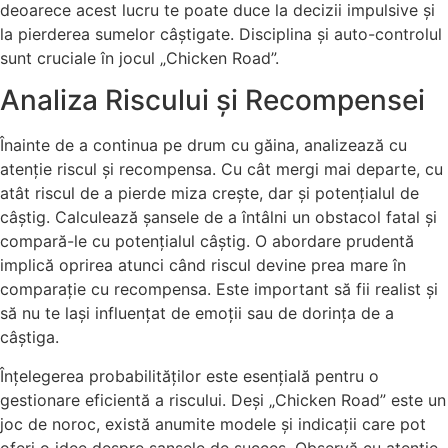
deoarece acest lucru te poate duce la decizii impulsive și
la pierderea sumelor câștigate. Disciplina și auto-controlul
sunt cruciale în jocul „Chicken Road”.
Analiza Riscului și Recompensei
Înainte de a continua pe drum cu găina, analizează cu
atenție riscul și recompensa. Cu cât mergi mai departe, cu
atât riscul de a pierde miza crește, dar și potențialul de
câștig. Calculează șansele de a întâlni un obstacol fatal și
compară-le cu potențialul câștig. O abordare prudentă
implică oprirea atunci când riscul devine prea mare în
comparație cu recompensa. Este important să fii realist și
să nu te lași influențat de emoții sau de dorința de a
câștiga.
Înțelegerea probabilităților este esențială pentru o
gestionare eficientă a riscului. Deși „Chicken Road” este un
joc de noroc, există anumite modele și indicații care pot
oferi o idee despre șansele de succes. Observă cu atenție