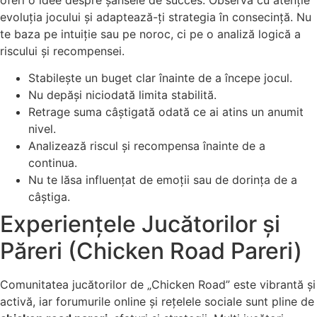
evoluția jocului și adaptează-ți strategia în consecință. Nu
te baza pe intuiție sau pe noroc, ci pe o analiză logică a
riscului și recompensei.
Stabilește un buget clar înainte de a începe jocul.
Nu depăși niciodată limita stabilită.
Retrage suma câștigată odată ce ai atins un anumit
nivel.
Analizează riscul și recompensa înainte de a
continua.
Nu te lăsa influențat de emoții sau de dorința de a
câștiga.
Experiențele Jucătorilor și
Păreri (Chicken Road Pareri)
Comunitatea jucătorilor de „Chicken Road” este vibrantă și
activă, iar forumurile online și rețelele sociale sunt pline de