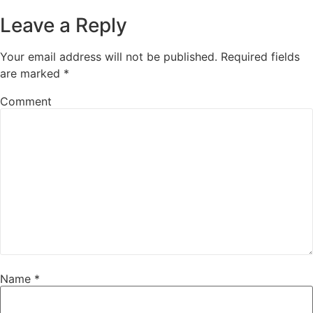
Leave a Reply
Your email address will not be published.
Required fields
are marked
*
Comment
Name
*