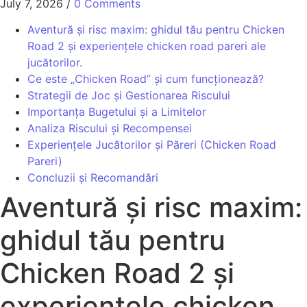
July 7, 2026
/
0 Comments
Aventură și risc maxim: ghidul tău pentru Chicken
Road 2 și experiențele chicken road pareri ale
jucătorilor.
Ce este „Chicken Road” și cum funcționează?
Strategii de Joc și Gestionarea Riscului
Importanța Bugetului și a Limitelor
Analiza Riscului și Recompensei
Experiențele Jucătorilor și Păreri (Chicken Road
Pareri)
Concluzii și Recomandări
Aventură și risc maxim:
ghidul tău pentru
Chicken Road 2 și
experiențele chicken