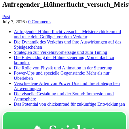
Aufregender_Hühnerflucht_versuch_Meist
Post
July 7, 2026
/
0 Comments
Aufregender Hühnerflucht versuch – Meistere chickenroad
und rette dein Geflügel vor dem Verkehr
Die Dynamik des Verkehrs und ihre Auswirkungen auf das
Spielgeschehen
Strategien zur Verkehrsvorhersage und zum Timing
Die Entwicklung der Hühnersteuerung: Von einfach zu
komplex
Die Rolle von Physik und Animation in der Steuerung
Power-Ups und spezielle Gegenstände: Mehr als nur
Überleben
Verschiedene Arten von Power-Ups und ihre strategischen
Anwendungen
Die visuelle Gestaltung und der Sound: Immersion und
Atmosphäre
Das Potential von chickenroad für zukünftige Entwicklungen