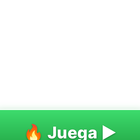
🔥 Juega ▶️