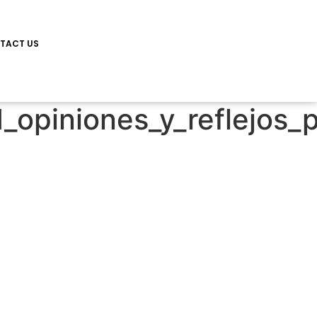
TACT US
_opiniones_y_reflejos_