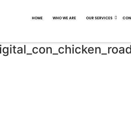
HOME
WHO WE ARE
OUR SERVICES
CON
gital_con_chicken_road