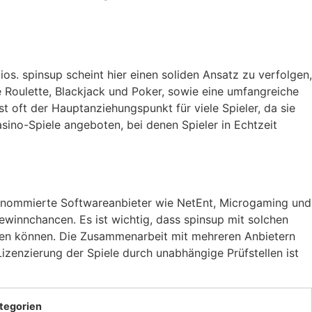
ios. spinsup scheint hier einen soliden Ansatz zu verfolgen,
e Roulette, Blackjack und Poker, sowie eine umfangreiche
oft der Hauptanziehungspunkt für viele Spieler, da sie
sino-Spiele angeboten, bei denen Spieler in Echtzeit
Renommierte Softwareanbieter wie NetEnt, Microgaming und
ewinnchancen. Es ist wichtig, dass spinsup mit solchen
eßen können. Die Zusammenarbeit mit mehreren Anbietern
 Lizenzierung der Spiele durch unabhängige Prüfstellen ist
tegorien