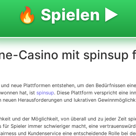
🔥 Spielen ▶️
ne-Casino mit spinsup f
, und neue Plattformen entstehen, um den Bedürfnissen einer
ewonnen hat, ist
spinsup
. Diese Plattform verspricht eine in
nach neuen Herausforderungen und lukrativen Gewinnmöglichk
ichkeit und der Möglichkeit, von überall und zu jeder Zeit s
s für Spieler immer schwieriger macht, eine vertrauenswür
Fairness und Kundenservice eine entscheidende Rolle bei de