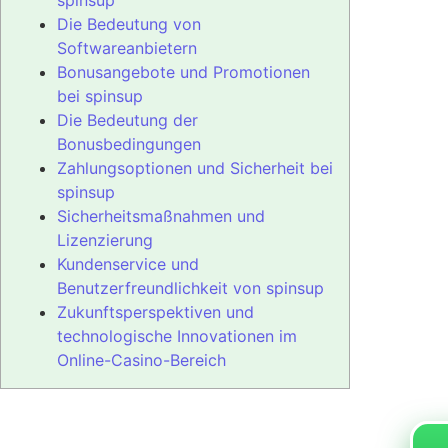
Die Bedeutung von
Softwareanbietern
Bonusangebote und Promotionen
bei spinsup
Die Bedeutung der
Bonusbedingungen
Zahlungsoptionen und Sicherheit bei
spinsup
Sicherheitsmaßnahmen und
Lizenzierung
Kundenservice und
Benutzerfreundlichkeit von spinsup
Zukunftsperspektiven und
technologische Innovationen im
Online-Casino-Bereich