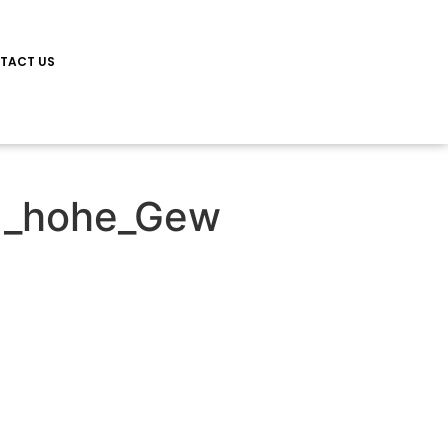
TACT US
nd_hohe_Gew