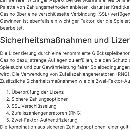
Palette von Zahlungsmethoden anbieten, darunter Kreditkar
Casino über eine verschlüsselte Verbindung (SSL) verfügen
Gewinnen ist ebenfalls ein wichtiger Faktor, der die Spiele
bearbeitet.
Sicherheitsmaßnahmen und Lize
Die Lizenzierung durch eine renommierte Glücksspielbehörde 
Casino dazu, strenge Auflagen zu erfüllen, die den Schu
Spielsucht und zur Gewährleistung fairer Spielbedingungen.
wird. Die Verwendung von Zufallszahlengeneratoren (RNG) is
Zusätzliche Sicherheitsmaßnahmen wie die Zwei-Faktor-Auth
Überprüfung der Lizenz
Sichere Zahlungsoptionen
SSL-Verschlüsselung
Zufallszahlengeneratoren (RNG)
Zwei-Faktor-Authentifizierung
Die Kombination aus sicheren Zahlungsoptionen, einer gül