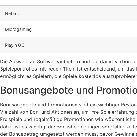
NetEnt
Microgaming
Play'n GO
Die Auswahl an Softwareanbietern und die damit verbunden
Spieleportfolios mit neuen Titeln ist entscheidend, um da
ermöglicht es Spielern, die Spiele kostenlos auszuprobiere
Bonusangebote und Promotio
Bonusangebote und Promotionen sind ein wichtiger Bestandt
Vielzahl von Boni und Aktionen an, um ihre Spielerfahrung
Freispiele und regelmäßige Promotionen wie wöchentliche 
daher ist es wichtig, die Bonusbedingungen sorgfältig zu
der Bonusbetrag umgesetzt werden muss, bevor Gewinne 