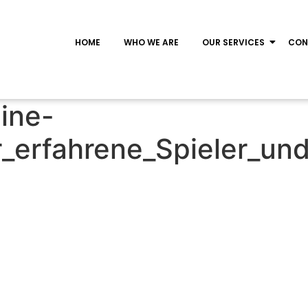
HOME
WHO WE ARE
OUR SERVICES
CON
ine-
r_erfahrene_Spieler_u