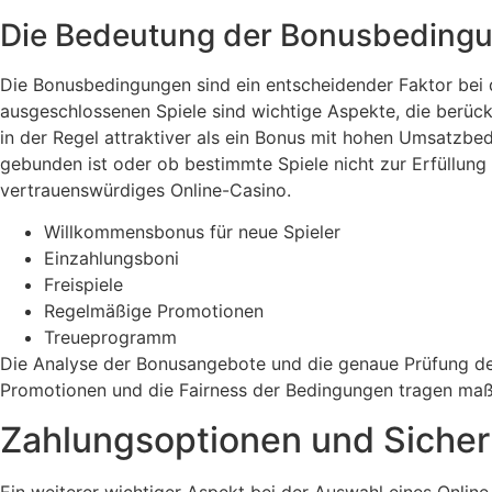
Die Bedeutung der Bonusbeding
Die Bonusbedingungen sind ein entscheidender Faktor bei 
ausgeschlossenen Spiele sind wichtige Aspekte, die berüc
in der Regel attraktiver als ein Bonus mit hohen Umsatzb
gebunden ist oder ob bestimmte Spiele nicht zur Erfüllun
vertrauenswürdiges Online-Casino.
Willkommensbonus für neue Spieler
Einzahlungsboni
Freispiele
Regelmäßige Promotionen
Treueprogramm
Die Analyse der Bonusangebote und die genaue Prüfung der
Promotionen und die Fairness der Bedingungen tragen maßg
Zahlungsoptionen und Sicherh
Ein weiterer wichtiger Aspekt bei der Auswahl eines Online-