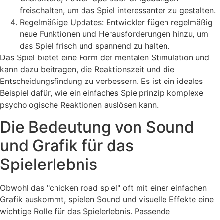
freischalten, um das Spiel interessanter zu gestalten.
Regelmäßige Updates: Entwickler fügen regelmäßig
neue Funktionen und Herausforderungen hinzu, um
das Spiel frisch und spannend zu halten.
Das Spiel bietet eine Form der mentalen Stimulation und
kann dazu beitragen, die Reaktionszeit und die
Entscheidungsfindung zu verbessern. Es ist ein ideales
Beispiel dafür, wie ein einfaches Spielprinzip komplexe
psychologische Reaktionen auslösen kann.
Die Bedeutung von Sound
und Grafik für das
Spielerlebnis
Obwohl das "chicken road spiel" oft mit einer einfachen
Grafik auskommt, spielen Sound und visuelle Effekte eine
wichtige Rolle für das Spielerlebnis. Passende