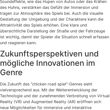
Soundeffekte, wie das Hupen von Autos oder das Krähen
des Huhns, verstärken das Gefühl der Immersion und
tragen zur Atmosphäre des Spiels bei. Auch die visuelle
Gestaltung der Umgebung und der Charaktere kann die
Attraktivität des Spiels erhöhen. Eine klare und
übersichtliche Darstellung der Straße und der Fahrzeuge
ist wichtig, damit der Spieler die Situation schnell erfassen
und reagieren kann.
Zukunftsperspektiven und
mögliche Innovationen im
Genre
Die Zukunft des "chicken road spiel"-Genres sieht
vielversprechend aus. Mit der Weiterentwicklung der
Technologie und der zunehmenden Verbreitung von Virtual
Reality (VR) und Augmented Reality (AR) eröffnen sich
neue Möglichkeiten für immersive und interaktive