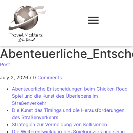
Abenteuerliche_Entsc
Post
July 2, 2026
/
0 Comments
Abenteuerliche Entscheidungen beim Chicken Road
Spiel und die Kunst des Überlebens im
Straßenverkehr
Die Kunst des Timings und die Herausforderungen
des Straßenverkehrs
Strategien zur Vermeidung von Kollisionen
Die Weiterentwicklung des Spielprinzips und seine