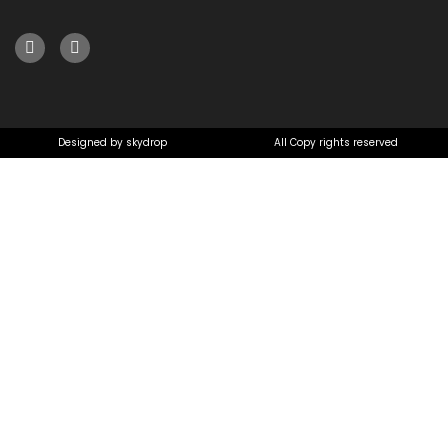
Designed by skydrop
All Copy rights reserved