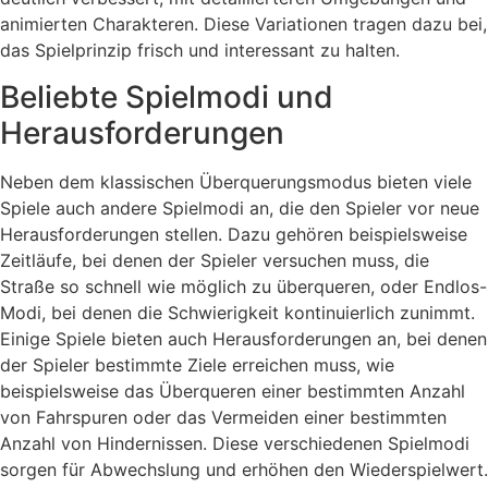
animierten Charakteren. Diese Variationen tragen dazu bei,
das Spielprinzip frisch und interessant zu halten.
Beliebte Spielmodi und
Herausforderungen
Neben dem klassischen Überquerungsmodus bieten viele
Spiele auch andere Spielmodi an, die den Spieler vor neue
Herausforderungen stellen. Dazu gehören beispielsweise
Zeitläufe, bei denen der Spieler versuchen muss, die
Straße so schnell wie möglich zu überqueren, oder Endlos-
Modi, bei denen die Schwierigkeit kontinuierlich zunimmt.
Einige Spiele bieten auch Herausforderungen an, bei denen
der Spieler bestimmte Ziele erreichen muss, wie
beispielsweise das Überqueren einer bestimmten Anzahl
von Fahrspuren oder das Vermeiden einer bestimmten
Anzahl von Hindernissen. Diese verschiedenen Spielmodi
sorgen für Abwechslung und erhöhen den Wiederspielwert.