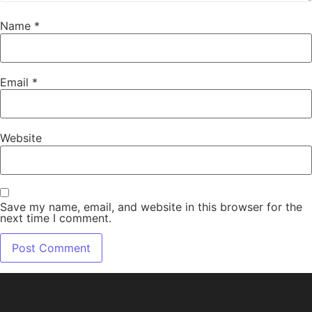
Name
*
Email
*
Website
Save my name, email, and website in this browser for the
next time I comment.