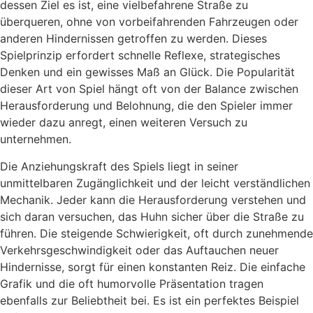
dessen Ziel es ist, eine vielbefahrene Straße zu
überqueren, ohne von vorbeifahrenden Fahrzeugen oder
anderen Hindernissen getroffen zu werden. Dieses
Spielprinzip erfordert schnelle Reflexe, strategisches
Denken und ein gewisses Maß an Glück. Die Popularität
dieser Art von Spiel hängt oft von der Balance zwischen
Herausforderung und Belohnung, die den Spieler immer
wieder dazu anregt, einen weiteren Versuch zu
unternehmen.
Die Anziehungskraft des Spiels liegt in seiner
unmittelbaren Zugänglichkeit und der leicht verständlichen
Mechanik. Jeder kann die Herausforderung verstehen und
sich daran versuchen, das Huhn sicher über die Straße zu
führen. Die steigende Schwierigkeit, oft durch zunehmende
Verkehrsgeschwindigkeit oder das Auftauchen neuer
Hindernisse, sorgt für einen konstanten Reiz. Die einfache
Grafik und die oft humorvolle Präsentation tragen
ebenfalls zur Beliebtheit bei. Es ist ein perfektes Beispiel