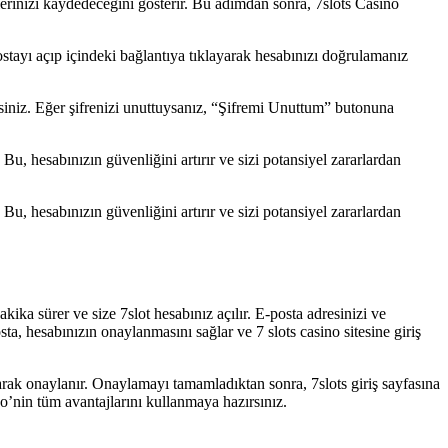
rinizi kaydedeceğini gösterir. Bu adımdan sonra, 7slots Casino
ayı açıp içindeki bağlantıya tıklayarak hesabınızı doğrulamanız
irsiniz. Eğer şifrenizi unuttuysanız, “Şifremi Unuttum” butonuna
Bu, hesabınızın güvenliğini artırır ve sizi potansiyel zararlardan
Bu, hesabınızın güvenliğini artırır ve sizi potansiyel zararlardan
ika sürer ve size 7slot hesabınız açılır. E-posta adresinizi ve
ta, hesabınızın onaylanmasını sağlar ve 7 slots casino sitesine giriş
arak onaylanır. Onaylamayı tamamladıktan sonra, 7slots giriş sayfasına
no’nin tüm avantajlarını kullanmaya hazırsınız.