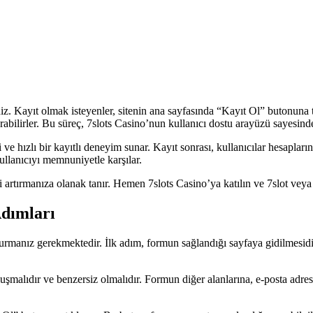
iniz. Kayıt olmak isteyenler, sitenin ana sayfasında “Kayıt Ol” butonuna t
urabilirler. Bu süreç, 7slots Casino’nun kullanıcı dostu arayüzü sayesind
 ve hızlı bir kayıtlı deneyim sunar. Kayıt sonrası, kullanıcılar hesapların
kullanıcıyı memnuniyetle karşılar.
artırmanıza olanak tanır. Hemen 7slots Casino’ya katılın ve 7slot veya
Adımları
ldurmanız gerekmektedir. İlk adım, formun sağlandığı sayfaya gidilmesi
luşmalıdır ve benzersiz olmalıdır. Formun diğer alanlarına, e-posta adres