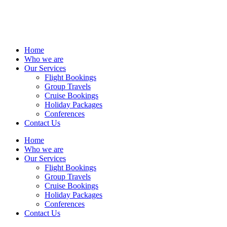
Home
Who we are
Our Services
Flight Bookings
Group Travels
Cruise Bookings
Holiday Packages
Conferences
Contact Us
Home
Who we are
Our Services
Flight Bookings
Group Travels
Cruise Bookings
Holiday Packages
Conferences
Contact Us