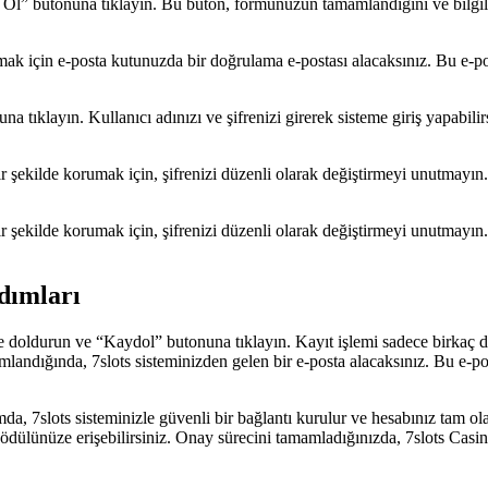
l” butonuna tıklayın. Bu buton, formunuzun tamamlandığını ve bilgile
 için e-posta kutunuzda bir doğrulama e-postası alacaksınız. Bu e-post
a tıklayın. Kullanıcı adınızı ve şifrenizi girerek sisteme giriş yapabil
r şekilde korumak için, şifrenizi düzenli olarak değiştirmeyi unutmayın. 
r şekilde korumak için, şifrenizi düzenli olarak değiştirmeyi unutmayın. 
dımları
de doldurun ve “Kaydol” butonuna tıklayın. Kayıt işlemi sadece birkaç dak
mlandığında, 7slots sisteminizden gelen bir e-posta alacaksınız. Bu e-pos
a, 7slots sisteminizle güvenli bir bağlantı kurulur ve hesabınız tam ol
e ödülünüze erişebilirsiniz. Onay sürecini tamamladığınızda, 7slots Casi