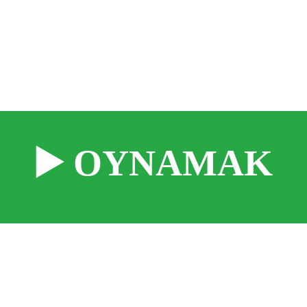
▶️ OYNAMAK