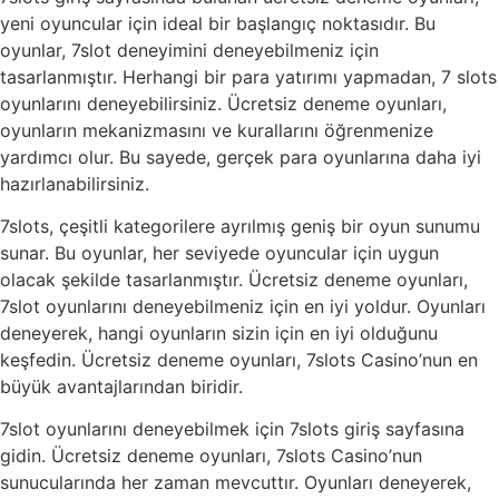
yeni oyuncular için ideal bir başlangıç noktasıdır. Bu
oyunlar, 7slot deneyimini deneyebilmeniz için
tasarlanmıştır. Herhangi bir para yatırımı yapmadan, 7 slots
oyunlarını deneyebilirsiniz. Ücretsiz deneme oyunları,
oyunların mekanizmasını ve kurallarını öğrenmenize
yardımcı olur. Bu sayede, gerçek para oyunlarına daha iyi
hazırlanabilirsiniz.
7slots, çeşitli kategorilere ayrılmış geniş bir oyun sunumu
sunar. Bu oyunlar, her seviyede oyuncular için uygun
olacak şekilde tasarlanmıştır. Ücretsiz deneme oyunları,
7slot oyunlarını deneyebilmeniz için en iyi yoldur. Oyunları
deneyerek, hangi oyunların sizin için en iyi olduğunu
keşfedin. Ücretsiz deneme oyunları, 7slots Casino’nun en
büyük avantajlarından biridir.
7slot oyunlarını deneyebilmek için 7slots giriş sayfasına
gidin. Ücretsiz deneme oyunları, 7slots Casino’nun
sunucularında her zaman mevcuttır. Oyunları deneyerek,