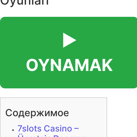
Oyunları
▶️
OYNAMAK
Содержимое
7slots Casino –