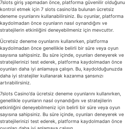
7slots giriş yapmadan önce, platforma güvenilir olduğunu
kontrol etmek için 7 slots casino’da bulunan ücretsiz
deneme oyunlarını kullanabilirsiniz. Bu oyunlar, platforma
kaydolmadan önce oyunların nasıl oynandığını ve
stratejilerin etkinliğini deneyebilmeniz için mevcuttır.
Ücretsiz deneme oyunlarını kullanırken, platforma
kaydolmadan önce genellikle belirli bir süre veya oyun
sayısına sahipsiniz. Bu süre içinde, oyunları deneyerek ve
stratejilerinizi test ederek, platforma kaydolmadan önce
oyunları daha iyi anlamaya çalışın. Bu, kaydolduğunuzda
daha iyi stratejiler kullanarak kazanma şansınızı
artırabilirsiniz.
7slots Casino’da ücretsiz deneme oyunlarını kullanırken,
genellikle oyunların nasıl oynandığını ve stratejilerin
etkinliğini deneyebilmeniz için belirli bir süre veya oyun
sayısına sahipsiniz. Bu süre içinde, oyunları deneyerek ve
stratejilerinizi test ederek, platforma kaydolmadan önce
oyunları daha iyi anlamaya çalışın.