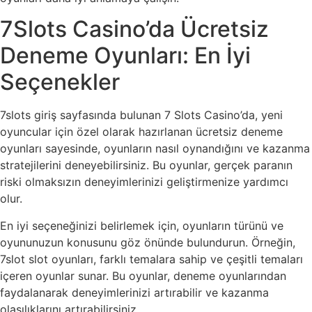
7Slots Casino’da Ücretsiz
Deneme Oyunları: En İyi
Seçenekler
7slots giriş sayfasında bulunan 7 Slots Casino’da, yeni
oyuncular için özel olarak hazırlanan ücretsiz deneme
oyunları sayesinde, oyunların nasıl oynandığını ve kazanma
stratejilerini deneyebilirsiniz. Bu oyunlar, gerçek paranın
riski olmaksızın deneyimlerinizi geliştirmenize yardımcı
olur.
En iyi seçeneğinizi belirlemek için, oyunların türünü ve
oyununuzun konusunu göz önünde bulundurun. Örneğin,
7slot slot oyunları, farklı temalara sahip ve çeşitli temaları
içeren oyunlar sunar. Bu oyunlar, deneme oyunlarından
faydalanarak deneyimlerinizi artırabilir ve kazanma
olasılıklarını artırabilirsiniz.