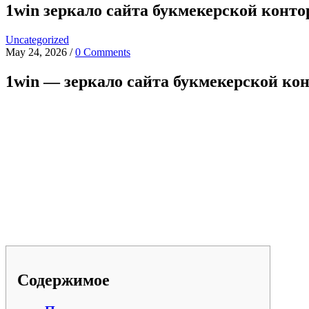
1win зеркало сайта букмекерской конто
Uncategorized
May 24, 2026
/
0 Comments
1win — зеркало сайта букмекерской ко
Содержимое