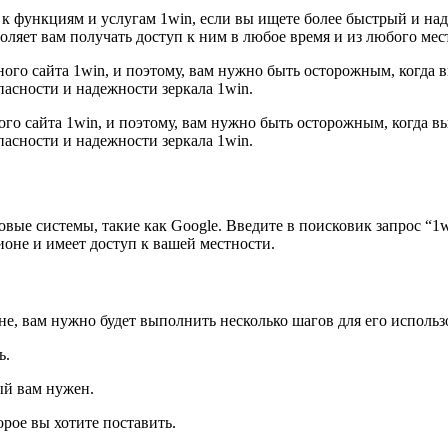
а к функциям и услугам 1win, если вы ищете более быстрый и на
оляет вам получать доступ к ним в любое время и из любого мес
ного сайта 1win, и поэтому, вам нужно быть осторожным, когда в
пасности и надежности зеркала 1win.
ого сайта 1win, и поэтому, вам нужно быть осторожным, когда вы
пасности и надежности зеркала 1win.
овые системы, такие как Google. Введите в поисковик запрос “1w
ионе и имеет доступ к вашей местности.
не, вам нужно будет выполнить несколько шагов для его использ
ь.
ый вам нужен.
орое вы хотите поставить.