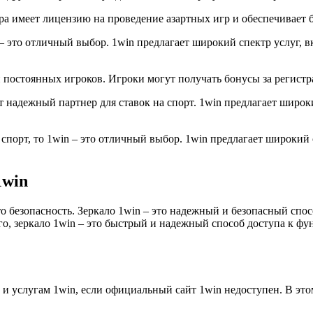
ра имеет лицензию на проведение азартных игр и обеспечивает 
– это отличный выбор. 1win предлагает широкий спектр услуг, вк
 постоянных игроков. Игроки могут получать бонусы за регистра
 надежный партнер для ставок на спорт. 1win предлагает широкий
порт, то 1win – это отличный выбор. 1win предлагает широкий сп
1win
о безопасность. Зеркало 1win – это надежный и безопасный спос
 зеркало 1win – это быстрый и надежный способ доступа к функ
 и услугам 1win, если официальный сайт 1win недоступен. В это