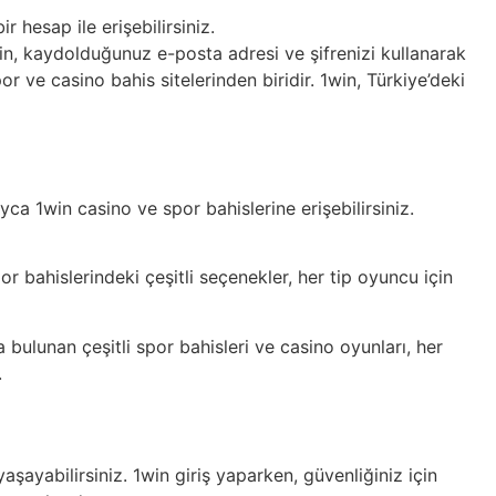
 hesap ile erişebilirsiniz.
çin, kaydolduğunuz e-posta adresi ve şifrenizi kullanarak
or ve casino bahis sitelerinden biridir. 1win, Türkiye’deki
yca 1win casino ve spor bahislerine erişebilirsiniz.
r bahislerindeki çeşitli seçenekler, her tip oyuncu için
a bulunan çeşitli spor bahisleri ve casino oyunları, her
.
şayabilirsiniz. 1win giriş yaparken, güvenliğiniz için