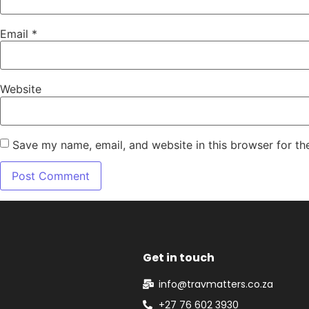
Email
*
Website
Save my name, email, and website in this browser for th
Get in touch
info@travmatters.co.za
+27 76 602 3930