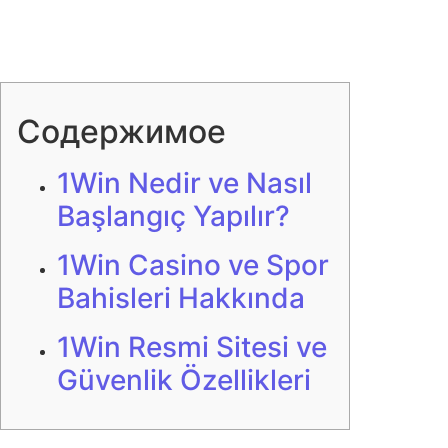
Содержимое
1Win Nedir ve Nasıl
Başlangıç Yapılır?
1Win Casino ve Spor
Bahisleri Hakkında
1Win Resmi Sitesi ve
Güvenlik Özellikleri