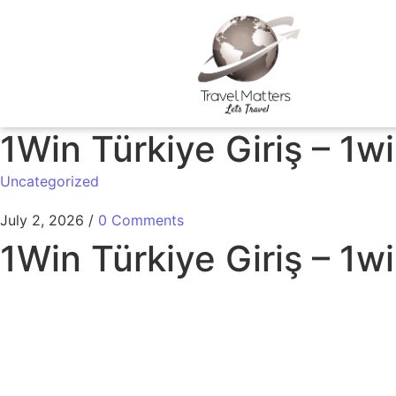
1Win Türkiye Giriş – 1w
Uncategorized
July 2, 2026
/
0 Comments
1Win Türkiye Giriş – 1w