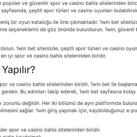
 popüler ve güvenilir spor ve casino bahis sitelerinden biridi
sayfasında, çeşitli spor türleri ve casino oyunları bulabilirs
niş bir oyun kataloğu ile öne çıkmaktadır. 1win bet sitenizd
ı ödeme seçeneklerini de göz önünde bulundurun. 1win, güven
olun. 1win bet sitenizde, çeşitli spor türleri ve casino oyunl
n iyi spor ve casino bahis sitelerinden biridir.
Yapılır?
or ve casino bahis sitelerinden biridir. 1win bet ile başlama
gerekir. Bu adımları takip ederek, 1win bet sayfasına kolay bi
orunlu değildir. Her iki bölümü de aynı platformda bulunan,
lmesini sağlar. 1win giriş yapmak için, kaydolduğunuz e-post
ler spor ve casino bahis sitelerinden biridir.
na gidip kaydolmak.