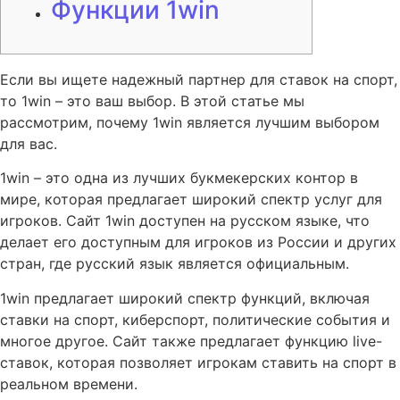
Функции 1win
Если вы ищете надежный партнер для ставок на спорт,
то 1win – это ваш выбор. В этой статье мы
рассмотрим, почему 1win является лучшим выбором
для вас.
1win – это одна из лучших букмекерских контор в
мире, которая предлагает широкий спектр услуг для
игроков. Сайт 1win доступен на русском языке, что
делает его доступным для игроков из России и других
стран, где русский язык является официальным.
1win предлагает широкий спектр функций, включая
ставки на спорт, киберспорт, политические события и
многое другое. Сайт также предлагает функцию live-
ставок, которая позволяет игрокам ставить на спорт в
реальном времени.