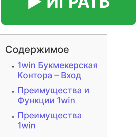
▶️ ИГРАТЬ
Содержимое
1win Букмекерская
Контора – Вход
Преимущества и
Функции 1win
Преимущества
1win