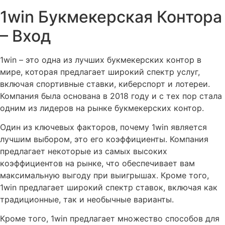
1win Букмекерская Контора
– Вход
1win – это одна из лучших букмекерских контор в
мире, которая предлагает широкий спектр услуг,
включая спортивные ставки, киберспорт и лотереи.
Компания была основана в 2018 году и с тех пор стала
одним из лидеров на рынке букмекерских контор.
Один из ключевых факторов, почему 1win является
лучшим выбором, это его коэффициенты. Компания
предлагает некоторые из самых высоких
коэффициентов на рынке, что обеспечивает вам
максимальную выгоду при выигрышах. Кроме того,
1win предлагает широкий спектр ставок, включая как
традиционные, так и необычные варианты.
Кроме того, 1win предлагает множество способов для