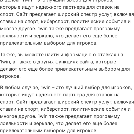
которые ищут надежного партнера для ставок на
спорт. Сайт предлагает широкий спектр услуг, включая
ставки на спорт, киберспорт, политические события и
многое другое. 1win также предлагает программу
лояльности и зеркало, что делает его еще более
привлекательным выбором для игроков.
Также, вы можете найти информацию о ставках на
1win, а также о других функциях сайта, которые
делают его еще более привлекательным выбором для
игроков.
В любом случае, 1win – это лучший выбор для игроков,
которые ищут надежного партнера для ставок на
спорт. Сайт предлагает широкий спектр услуг, включая
ставки на спорт, киберспорт, политические события и
многое другое. 1win также предлагает программу
лояльности и зеркало, что делает его еще более
привлекательным выбором для игроков.