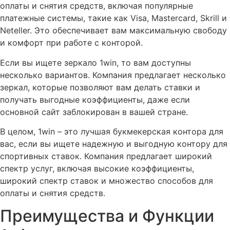
оплаты и снятия средств, включая популярные
платежные системы, такие как Visa, Mastercard, Skrill и
Neteller. Это обеспечивает вам максимальную свободу
и комфорт при работе с конторой.
Если вы ищете зеркало 1win, то вам доступны
несколько вариантов. Компания предлагает несколько
зеркал, которые позволяют вам делать ставки и
получать выгодные коэффициенты, даже если
основной сайт заблокирован в вашей стране.
В целом, 1win – это лучшая букмекерская контора для
вас, если вы ищете надежную и выгодную контору для
спортивных ставок. Компания предлагает широкий
спектр услуг, включая высокие коэффициенты,
широкий спектр ставок и множество способов для
оплаты и снятия средств.
Преимущества и Функции